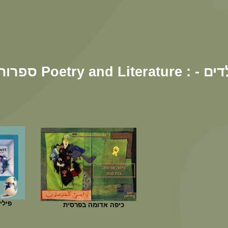
Po : - ספרי ילדים
פילי
כיפה אדומה בפרסית