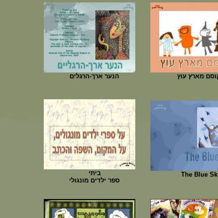
סם מארץ עוץ
הנער ארך-הרגלים
ביתי
The Blue Sk
ספר ילדים מונגולי